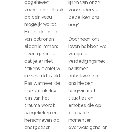
opgeheven,
lijnen van onze
zodat herstel ook
voorouders –
op celniveau
beperken ons
mogelijk wordt.
nog?
Het herkennen
van patronen
Doorheen ons
alleen is immers
leven hebben we
geen garantie
verfijnde
dat je er niet
verdedigingsmec
telkens opnieuw
hanismen
in verstrikt raakt.
ontwikkeld die
Pas wanneer de
ons hielpen
oorspronkelijke
omgaan met
pijn van het
situaties en
trauma wordt
emoties die op
aangekeken en
bepaalde
herschreven op
momenten
energetisch
overweldigend of