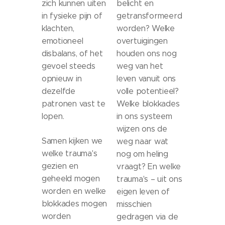
zich kunnen uiten
belicht en
in fysieke pijn of
getransformeerd
klachten,
worden? Welke
emotioneel
overtuigingen
disbalans, of het
houden ons nog
gevoel steeds
weg van het
opnieuw in
leven vanuit ons
dezelfde
volle potentieel?
patronen vast te
Welke blokkades
lopen.
in ons systeem
wijzen ons de
Samen kijken we
weg naar wat
welke trauma's
nog om heling
gezien en
vraagt? En welke
geheeld mogen
trauma's – uit ons
worden en welke
eigen leven of
blokkades mogen
misschien
worden
gedragen via de