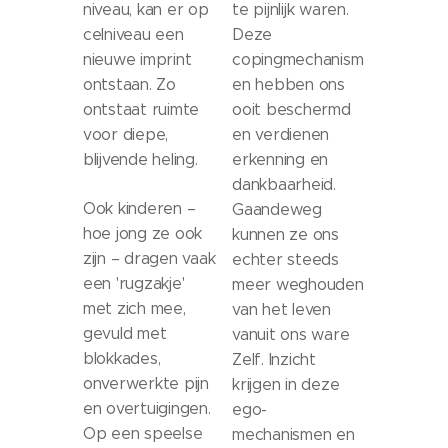
niveau, kan er op
te pijnlijk waren.
celniveau een
Deze
nieuwe imprint
copingmechanism
ontstaan. Zo
en hebben ons
ontstaat ruimte
ooit beschermd
voor diepe,
en verdienen
blijvende heling.
erkenning en
dankbaarheid.
Ook kinderen –
Gaandeweg
hoe jong ze ook
kunnen ze ons
zijn – dragen vaak
echter steeds
een 'rugzakje'
meer weghouden
met zich mee,
van het leven
gevuld met
vanuit ons ware
blokkades,
Zelf. Inzicht
onverwerkte pijn
krijgen in deze
en overtuigingen.
ego-
Op een speelse
mechanismen en