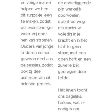
en veilige manier
de onderliggende
helpen we hen
pijn werkelijk
dit rugzakje leeg
doorvoelen,
te maken, zodat
opent de weg
de levensenergie
om opnieuw
weer vrij door
volledig in je
hen kan stromen.
kracht en in het
Ouders van jonge
licht te gaan
kinderen nemen
staan, met een
gewoon deel aan
open hart en een
de sessies, zodat
zuivere blik,
ook zij deel
gedragen door
uitmaken van dit
liefde.
helende proces.
Het leven toont
ons dagelijks,
feilloos, wat er
nodig is om